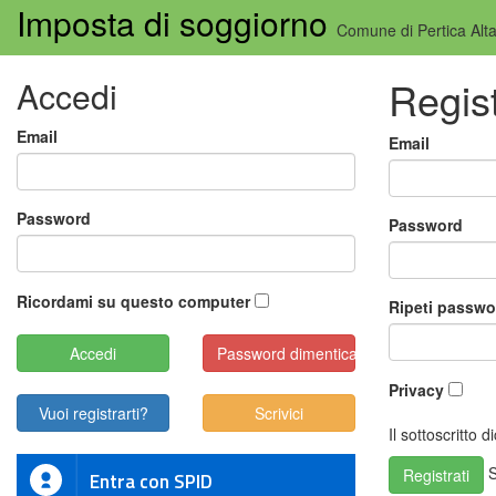
Imposta di soggiorno
Comune di Pertica Alt
Regist
Accedi
Email
Email
Password
Password
Ricordami su questo computer
Ripeti passwo
Password dimenticata?
Privacy
Vuoi registrarti?
Scrivici
Il sottoscritto 
S
Registrati
Entra con SPID