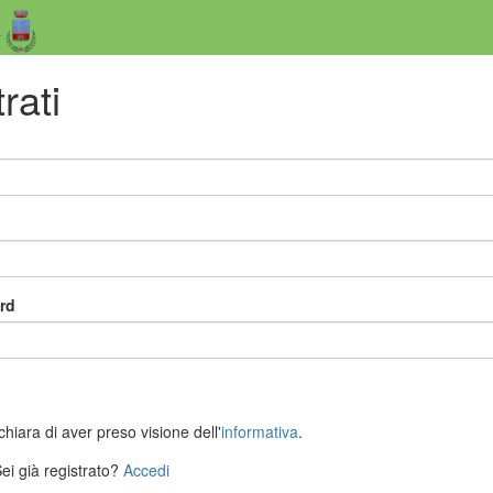
a
rati
rd
dichiara di aver preso visione dell'
informativa
.
ei già registrato?
Accedi